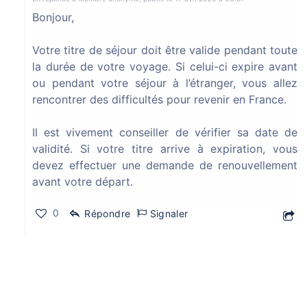
0
116
28 juil. 2026 à 08:53
Bonjour,
Votre titre de séjour doit être valide pendant toute
la durée de votre voyage. Si celui-ci expire avant
Demande de complément au niveau
ou pendant votre séjour à l’étranger, vous allez
CAA après problème technique
rencontrer des difficultés pour revenir en France.
Bonjour à tous J'ai reçu une demande de complément au niveau CAA,est il possible de m'expliquer ça svp <<Suite à un problème technique,vos enfants ne pourront pas être inscrits en effet collecti
Il est vivement conseiller de vérifier sa date de
Naturalisation par décret
Rouen (76000)
Salarié
validité. Si votre titre arrive à expiration, vous
devez effectuer une demande de renouvellement
1
200
11 juil. 2026 à 16:56
avant votre départ.
0
Répondre
Signaler
Demande de naturalisation française
après séparation pour violence
conjugale.
Bonjour, je suis épouse de français ayant été marié au Cameroun en 2007 et ayant vécu à Bordeaux de 2008 à 2021 avec un titre de séjour vie privée et familiale. Je vis au Cameroun depuis 5 ans et je