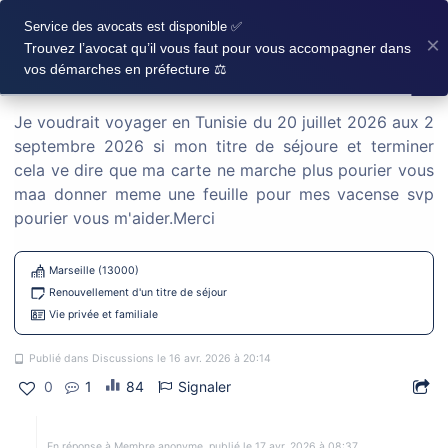
×
Carte de séjour pour vacances en Tunisie en
Service des avocats est disponible ✅
×
Trouvez l’avocat qu’il vous faut pour vous accompagner dans
juillet et août 2026
vos démarches en préfecture ⚖️
Je voudrait voyager en Tunisie du 20 juillet 2026 aux 2
Discussions
septembre 2026 si mon titre de séjoure et terminer
cela ve dire que ma carte ne marche plus pourier vous
maa donner meme une feuille pour mes vacense svp
LANCER UNE DISCUSSION
pourier vous m'aider.Merci
Marseille (13000)
Renouvellement d'un titre de séjour
Demande de nationalité française par
Vie privée et familiale
déclaration fratrie.
Publié dans Discussions le 16 avr. 2026 à 20:14
Bonjour à tous, J’ai effectué une demande de nationalité française par déclaration (fratrie) et j’aimerais avoir vos retours d’expérience. Voici les différentes étapes de mon dossier : Dépôt du
0
1
84
Signaler
Autre
Saint Denis (97400)
Naturalisé(e)
En réponse à Membre anonyme, publié le 17 avr. 2026 à 08:37