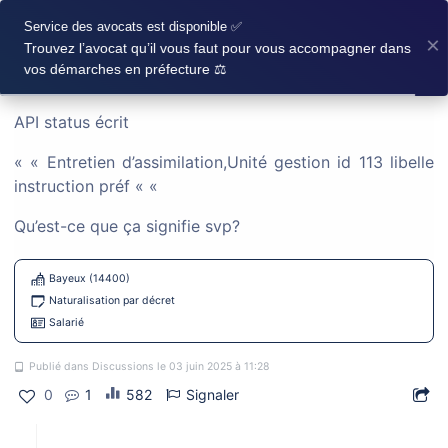
×
État de l'API : Entretien d'assimilation avec
Service des avocats est disponible ✅
×
Trouvez l’avocat qu’il vous faut pour vous accompagner dans
l'Unité de gestion
vos démarches en préfecture ⚖️
API status écrit
Discussions
« « Entretien d’assimilation,Unité gestion id 113 libelle
instruction préf « «
LANCER UNE DISCUSSION
Qu’est-ce que ça signifie svp?
Bayeux (14400)
Naturalisation par décret
Demande de nationalité française par
Salarié
déclaration fratrie.
Publié dans Discussions le 03 juin 2025 à 11:28
Bonjour à tous, J’ai effectué une demande de nationalité française par déclaration (fratrie) et j’aimerais avoir vos retours d’expérience. Voici les différentes étapes de mon dossier : Dépôt du
0
1
582
Signaler
Autre
Saint Denis (97400)
Naturalisé(e)