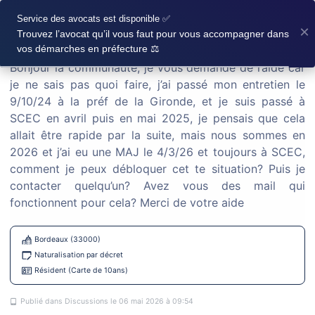
×
Blocage SCEC!!! 1an
Service des avocats est disponible ✅
×
Trouvez l’avocat qu’il vous faut pour vous accompagner dans
vos démarches en préfecture ⚖️
Bonjour la communauté, je vous demande de l’aide car
je ne sais pas quoi faire, j’ai passé mon entretien le
9/10/24 à la préf de la Gironde, et je suis passé à
Discussions
SCEC en avril puis en mai 2025, je pensais que cela
allait être rapide par la suite, mais nous sommes en
LANCER UNE DISCUSSION
2026 et j’ai eu une MAJ le 4/3/26 et toujours à SCEC,
comment je peux débloquer cet te situation? Puis je
contacter quelqu’un? Avez vous des mail qui
fonctionnent pour cela? Merci de votre aide
Demande de nationalité française par
déclaration fratrie.
Bordeaux (33000)
Naturalisation par décret
Bonjour à tous, J’ai effectué une demande de nationalité française par déclaration (fratrie) et j’aimerais avoir vos retours d’expérience. Voici les différentes étapes de mon dossier : Dépôt du
Résident (Carte de 10ans)
Autre
Saint Denis (97400)
Naturalisé(e)
Publié dans Discussions le 06 mai 2026 à 09:54