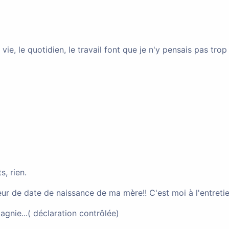
 (75000)
Autre
 vie, le quotidien, le travail font que je n'y pensais pas tro
çais
privée et familiale
mande de naturalisation à Toulon.
s, rien.
r de date de naissance de ma mère!! C'est moi à l'entretien
3000)
Résident (Carte de 10ans)
nie...( déclaration contrôlée)