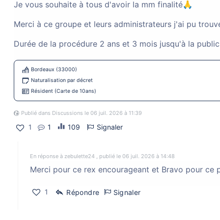
Je vous souhaite à tous d'avoir la mm finalité🙏
Demande de titre de séj
Merci à ce groupe et leurs administrateurs j'ai pu trouv
Durée de la procédure 2 ans et 3 mois jusqu'à la publi
Première demande d'un titre de séjour
Bordeaux (33000)
Naturalisation par décret
Résident (Carte de 10ans)
Rex Gironde
Publié dans Discussions le 06 juil. 2026 à 11:39
1
1
109
Signaler
Naturalisation par décret
Bordeaux 
En réponse à zebulette24 , publié le 06 juil. 2026 à 14:48
Merci pour ce rex encourageant et Bravo pour ce pa
Demande de titre de séj
1
Répondre
Signaler
Première demande d'un titre de séjour