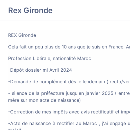
Rex Gironde
Avocats
D
REX Gironde
Cela fait un peu plus de 10 ans que je suis en France. 
Profession Libérale, nationalité Maroc
Discussions
-Dépôt dossier mi Avril 2024
-Demande de complément dès le lendemain ( recto/verso
Utiliser les filtres pour affiner votre recherche par 
- silence de la préfecture jusqu'en janvier 2025 ( en
mère sur mon acte de naissance)
-Correction de mes impôts avec avis rectificatif et im
Demande de nationalité f
-Acte de naissance à rectifier au Maroc , j'ai engagé 