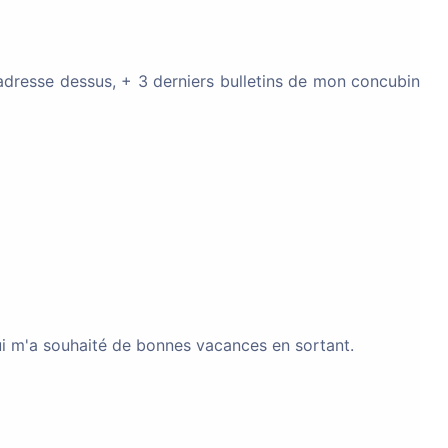
0
114
 adresse dessus, + 3 derniers bulletins de mon concubin
Bonjour à tous J'ai reçu une demande de complément au niveau CAA,est il possible de m'expliquer ça svp <<Suite à un problème technique,vos enfants ne pourront pas être inscrits en effet collecti
1
200
jugale.
Bonjour, je suis épouse de français ayant été marié au Cameroun en 2007 et ayant vécu à Bordeaux de 2008 à 2021 avec un titre de séjour vie privée et familiale. Je vis au Cameroun depuis 5 ans et je
 qui m'a souhaité de bonnes vacances en sortant.
1
35
ut.