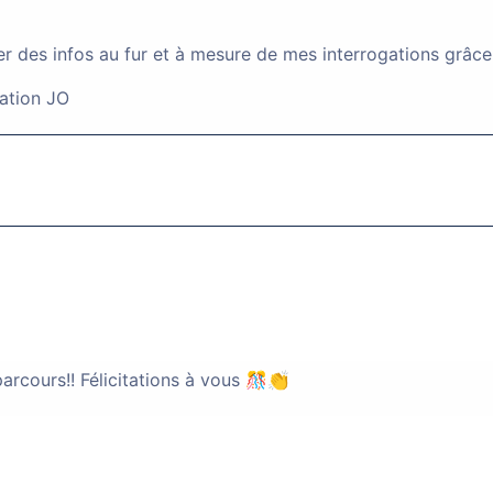
our en attente depuis septembre 2022
er des infos au fur et à mesure de mes interrogations grâce 
cation JO
Argenteuil (95100)
Salarié
(33000)
Résident (Carte de 10ans)
rcours!! Félicitations à vous 🎊👏
our VPF pour famille avec enfant né en France.
Paris (75000)
Salarié