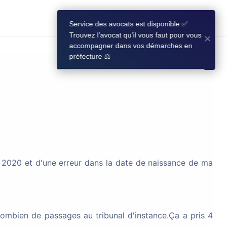
×
Service des avocats est disponible ✅
REJOINDRE LA COMMUNAUTÉ
Trouvez l’avocat qu’il vous faut pour vous
×
accompagner dans vos démarches en
préfecture ⚖️
LANCER UNE DISCUSSION
FILTRES
s 2020 et d'une erreur dans la date de naissance de ma
 combien de passages au tribunal d'instance.Ça a pris 4
Bonjour à tous, J’ai effectué une demande de nationalité française par déclaration (fratrie) et j’aimerais avoir vos retours d’expérience. Voici les différentes étapes de mon dossier : Dépôt du