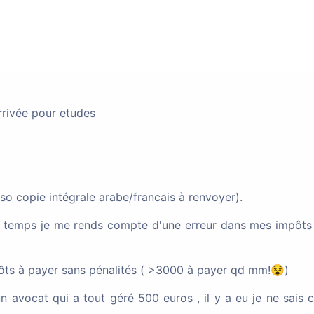
iscussions
Communautés
Naturalisation
(par décret)
Arrivée pour etudes
 copie intégrale arabe/francais à renvoyer).
préfecture, statut, sujet...etc
tre temps je me rends compte d'une erreur dans mes impôt
pôts à payer sans pénalités ( >3000 à payer qd mm!😵)
rançaise par déclaration fratrie.
un avocat qui a tout géré 500 euros , il y a eu je ne sais