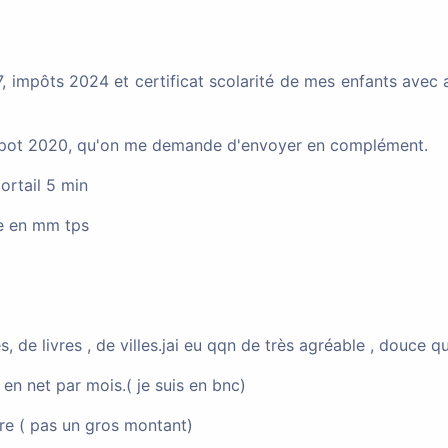
turalisé(e)
, impôts 2024 et certificat scolarité de mes enfants avec
 au niveau CAA après problème technique
tif impot 2020, qu'on me demande d'envoyer en complément.
ortail 5 min
000)
Salarié
ue en mm tps
on française après séparation pour violence con
, de livres , de villes.jai eu qqn de très agréable , douce
x (33000)
Vie privée et familiale
 net par mois.( je suis en bnc)
re ( pas un gros montant)
 de dossier sur ANEF après changement de stat