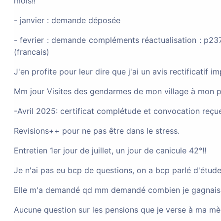
mois!!
- janvier : demande déposée
Autre
Saint Denis (97400)
Na
- fevrier : demande compléments réactualisation : p237
(francais)
Demande de complément
J'en profite pour leur dire que j'ai un avis rectifica
Mm jour Visites des gendarmes de mon village à mon p
Naturalisation par décret
Rouen (76
-Avril 2025: certificat complétude et convocation reç
Revisions++ pour ne pas être dans le stress.
Demande de naturalisati
Entretien 1er jour de juillet, un jour de canicule 42°!!
Je n'ai pas eu bcp de questions, on a bcp parlé d'études
Naturalisation par mariage
Bordeau
Elle m'a demandé qd mm demandé combien je gagnais en
Aucune question sur les pensions que je verse à ma mè
Problème de mise à jour