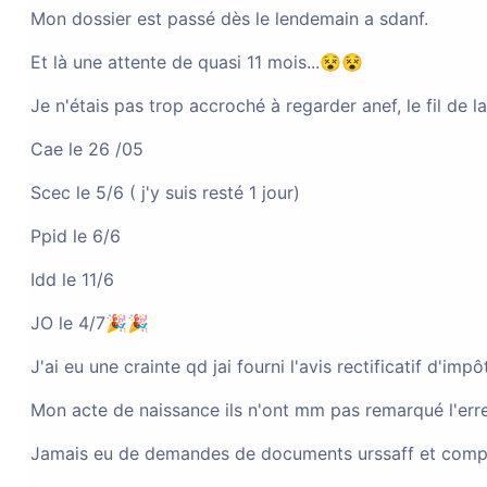
Mon dossier est passé dès le lendemain a sdanf.
Et là une attente de quasi 11 mois...😵😵
Changement de Statut Salarié
Paris
Je n'étais pas trop accroché à regarder anef, le fil de la
Cae le 26 /05
Demande passeport fran
Scec le 5/6 ( j'y suis resté 1 jour)
Ppid le 6/6
Autre
Bordeaux (33000)
Vie 
Idd le 11/6
JO le 4/7🎉🎉
Problème de suivi de de
J'ai eu une crainte qd jai fourni l'avis rectificatif d'impôt
Mon acte de naissance ils n'ont mm pas remarqué l'erreu
Naturalisation par décret
Toulon (8
Jamais eu de demandes de documents urssaff et compag