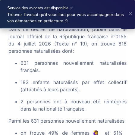
×
Décret de naturalisation du 30 juin 2026
Service des avocats est disponible ✅
×
Trouvez l’avocat qu’il vous faut pour vous accompagner dans
vos démarches en préfecture ⚖️
Dans ce décret de naturalisation, publié dans le
journal officiel de la République française n°0155
du 4 juillet 2026 (Texte n° 19), on trouve 816
Décrets de
personnes naturalisées dont:
naturaliation
631 personnes nouvellement naturalisées
français.
CRÉER MA NOTIFICATION
183 enfants naturalisés par effet collectif
(attachés à leurs parents).
2 personnes ont à nouveau été réintégrés
Nouveau!
Décret de naturalisation du 31 juillet
dans la nationalité française.
2026
Parmi les 631 personnes nouvellement naturalisées:
Texte n° 16
| Dossiers en ligne
on trouve 49% de femmes 🙋‍♀️ et 51%