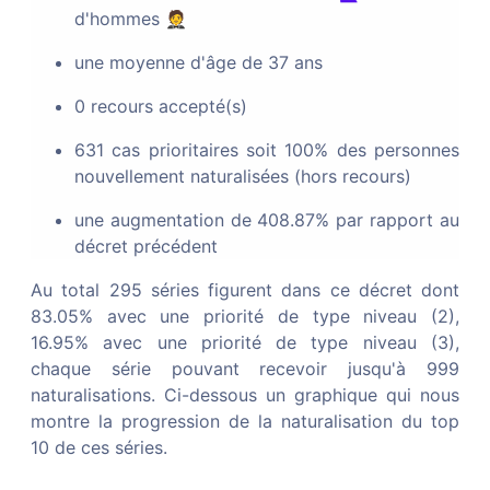
Publié dans
JORF n°0182 du 6 août 2026
d'hommes 🤵
TÉLÉCHARGER SUR LEGIFRANCE
une moyenne d'âge de 37 ans
0 recours accepté(s)
Décret de naturalisation du 30 juillet
631 cas prioritaires soit 100% des personnes
2026
nouvellement naturalisées (hors recours)
Texte n° 38
| Dossiers papier / Dossiers en ligne
une augmentation de 408.87% par rapport au
décret précédent
Publié dans
JORF n°0179 du 2 août 2026
Au total
295
séries figurent dans ce décret
dont
TÉLÉCHARGER SUR LEGIFRANCE
83.05% avec une priorité de type niveau (2),
16.95% avec une priorité de type niveau (3),
chaque série pouvant recevoir jusqu'à 999
Décret de naturalisation du 24 juillet
naturalisations. Ci-dessous un graphique qui nous
2026
montre la progression de la naturalisation du top
10 de ces séries.
Texte n° 56
| Dossiers en ligne