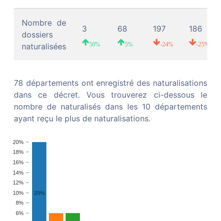
TÉLÉCHARGER SUR LEGIFRANCE
Nombre de
3
68
197
186
dossiers
naturalisées
50
%
5
%
-24
%
-25
%
Décret de naturalisation du 6 juillet
2026
78
Texte n° 43
départements ont enregistré des naturalisations
| Dossiers en ligne
dans ce décret. Vous trouverez ci-dessous le
Publié dans
JORF n°0159 du 9 juillet 2026
nombre de naturalisés dans les 10 départements
TÉLÉCHARGER SUR LEGIFRANCE
ayant reçu le plus de naturalisations.
20%
18%
Décret de naturalisation du 30 juin
16%
2026
14%
12%
Texte n° 19
| Dossiers en ligne
20%
10%
8%
Publié dans
JORF n°0155 du 4 juillet 2026
6%