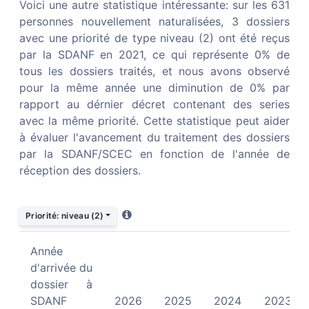
Voici une autre statistique intéressante: sur les
631
TÉLÉCHARGER SUR LEGIFRANCE
personnes nouvellement naturalisées,
3
dossiers
avec une priorité de type
niveau (2)
ont été reçus
par la SDANF en
2021
, ce qui représente
0
% de
tous les dossiers traités, et nous avons observé
Décret de naturalisation du 7 juillet
pour la même année une
diminution
de
0
% par
2026
rapport au dérnier décret contenant des series
avec la même priorité. Cette statistique peut aider
Texte n° 38
| Dossiers en ligne
à évaluer l'avancement du traitement des dossiers
Publié dans
JORF n°0163 du 14 juillet 2026
par la SDANF/SCEC en fonction de l'année de
TÉLÉCHARGER SUR LEGIFRANCE
réception des dossiers.
Priorité:
niveau (2)
Décret de naturalisation du 9 juillet
2026
Année
d'arrivée du
Texte n° 39
| Dossiers papier
dossier à
Publié dans
JORF n°0163 du 14 juillet 2026
SDANF
2026
2025
2024
2023